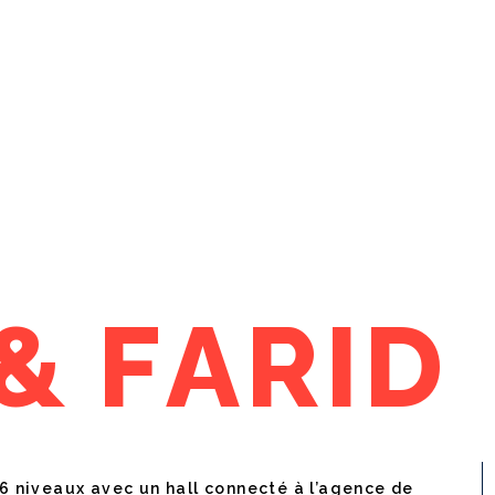
&
F
A
R
I
D
 6 niveaux avec un hall connecté à l’agence de