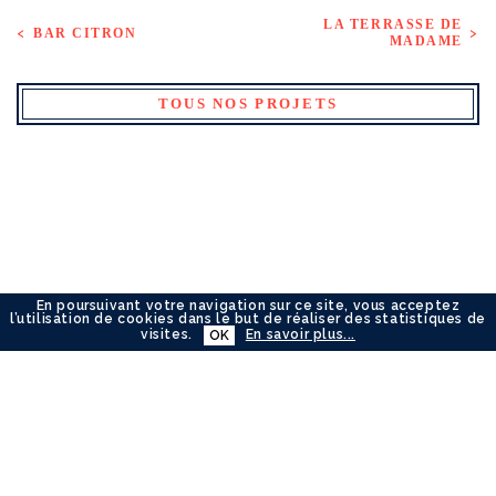
LA TERRASSE DE
BAR CITRON
MADAME
TOUS NOS PROJETS
En poursuivant votre navigation sur ce site, vous acceptez
l’utilisation de cookies dans le but de réaliser des statistiques de
visites.
En savoir plus...
OK
ACCUEIL
NOS PROJETS
LA MAISON VERSIONS
NOS AWARDS
NOUS CONTACTER
©L'AGENCE VERSIONS 2026