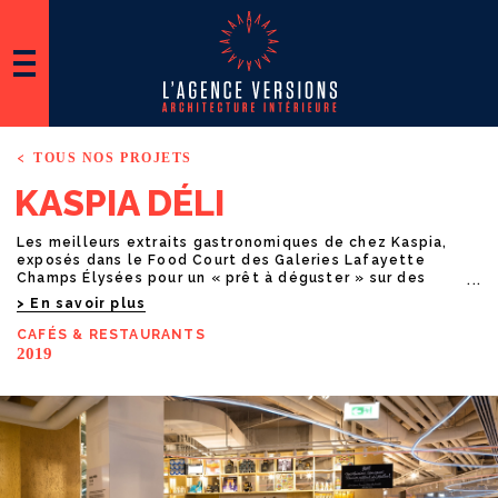
TOUS NOS PROJETS
K
A
S
P
I
A
D
É
L
I
Les meilleurs extraits gastronomiques de chez Kaspia,
exposés dans le Food Court des Galeries Lafayette
Champs Élysées pour un « prêt à déguster » sur des
grandes tables laiton signées l’agence BIG.
En savoir plus
CAFÉS
& RESTAURANTS
2019