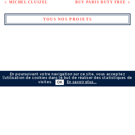
MICHEL CLUIZEL
BUY PARIS DUTY FREE
TOUS NOS PROJETS
En poursuivant votre navigation sur ce site, vous acceptez
l’utilisation de cookies dans le but de réaliser des statistiques de
visites.
En savoir plus...
OK
ACCUEIL
NOS PROJETS
LA MAISON VERSIONS
NOS AWARDS
NOUS CONTACTER
©L'AGENCE VERSIONS 2026
MENTIONS LÉGALES