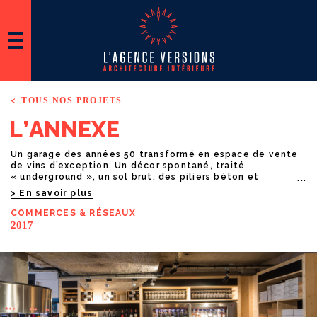
TOUS NOS PROJETS
L
’
A
N
N
E
X
E
Un garage des années 50 transformé en espace de vente
de vins d’exception. Un décor spontané, traité
« underground », un sol brut, des piliers béton et
graphite, un plafond qui assume les réseaux aériens et
En savoir plus
embarque une lumière scénique, un mobilier ergonomique.
Dernière actualité, la création d’un bar à alcools dans un
COMMERCES
& RÉSEAUX
écrin cuivré.
2017