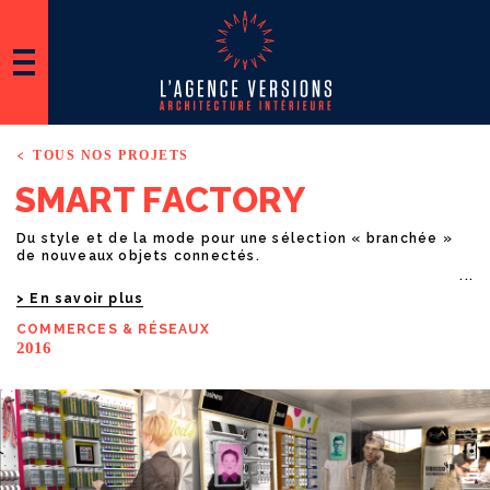
TOUS NOS PROJETS
S
M
A
R
T
F
A
C
T
O
R
Y
Du style et de la mode pour une sélection « branchée »
de nouveaux objets connectés.
En savoir plus
COMMERCES
& RÉSEAUX
2016