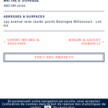
MAÎTRE D'OUVRAGE
ABCOM 2000
ADRESSES & SURFACES
155 avenue Jean Jaurès 92100 Boulogne Billancourt
120
m2
SANOFI MICHEL &
ROGER & GALLET
AUGUSTIN
TAIKOO-LI
TOUS NOS PROJETS
En poursuivant votre navigation sur ce site, vous acceptez
l’utilisation de cookies dans le but de réaliser des statistiques de
visites.
En savoir plus...
OK